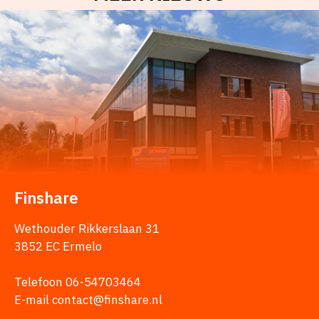
Finshare
Wethouder Rikkerslaan 31
3852 EC Ermelo
Telefoon 06-54703464
E-mail contact@finshare.nl